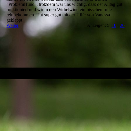
"ProblemHund",­ trotzdem war uns wichtig, dass der Alltag gut
funktioniert und wir in den Wirbelwind ein bisschen ruhe
reinbekommen. Hat super gut mit der Hilfe von Vanessa
geklappt!
Weiter
Anzeigen: 5
10
20