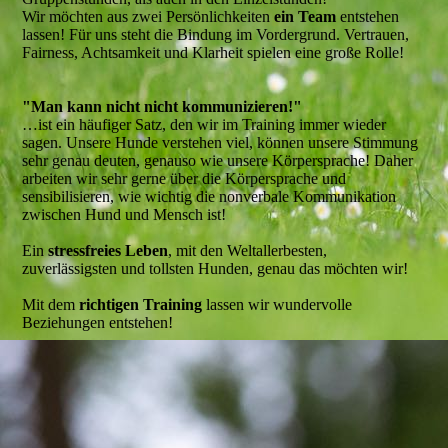
Wir möchten aus zwei Persönlichkeiten
ein Team
entstehen
lassen! Für uns steht die Bindung im Vordergrund. Vertrauen,
Fairness, Achtsamkeit und Klarheit spielen eine große Rolle!
"Man kann nicht nicht kommunizieren!"
…ist ein häufiger Satz, den wir im Training immer wieder
sagen. Unsere Hunde verstehen viel, können unsere Stimmung
sehr genau deuten, genauso wie unsere Körpersprache! Daher
arbeiten wir sehr gerne über die Körpersprache und
sensibilisieren, wie wichtig die nonverbale Kommunikation
zwischen Hund und Mensch ist!
Ein
stressfreies Leben
, mit den Weltallerbesten,
zuverlässigsten und tollsten Hunden, genau das möchten wir!
Mit dem
richtigen Training
lassen wir wundervolle
Beziehungen entstehen!