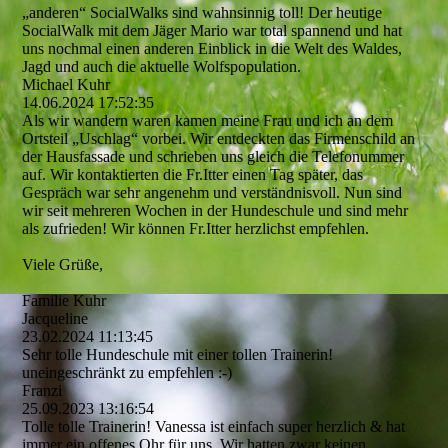
„anderen“ SocialWalks sind wahnsinnig toll! Der heutige
SocialWalk mit dem Jäger Mario war total spannend und hat
uns nochmal einen anderen Einblick in die Welt des Waldes,
Jagd und auch die aktuelle Wolfspopulation.
Michael Kuhr
14.06.2024
17:52:35
Als wir wandern waren kamen meine Frau und ich an dem
Ortsteil „Uschlag“ vorbei. Wir entdeckten das Firmenschild an
der Hausfassade und schrieben uns gleich die Telefonummer
auf. Wir kontaktierten die Fr.Itter einen Tag später, das
Gespräch war sehr angenehm und verständnisvoll. Nun sind
wir seit mehreren Wochen in der Hundeschule und sind mehr
als zufrieden! Wir können Fr.Itter herzlichst empfehlen.
Viele Grüße,
Familie Kuhr
Jacqueline
23.02.2024
11:13:45
Sehr tolle Hundeschule mit einer tollen Trainerin!
uneingeschränkt zu empfehlen :-)
Franzi
25.09.2023
13:16:54
Tolle tolle Trainerin! Vanessa ist einfach super herzlich & hat
immer ein offenes Ohr für uns. Wir hatten zwar keinen