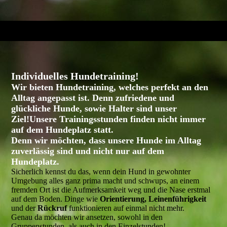
Individuelles Hundetraining!
Wir bieten Hundetraining, welches perfekt an den
Alltag angepasst ist.
Denn zufriedene und
glückliche Hunde, sowie Halter sind unser
Ziel!
Unsere Trainingsstunden finden nicht immer
auf dem Hundeplatz statt.
Denn wir möchten, dass unsere Hunde im
Alltag
zuverlässig sind und nicht nur auf dem
Hundeplatz
.
Sicherlich kennst du das, wenn dein Hund in gewohnter
Umgebung alles ganz prima macht und schwups, an einem
fremden Ort ist die Aufmerksamkeit weg und die Nase erstmal
auf dem Boden. Dinge wie
Orientierung, Leinenführigkeit
und der
Rückruf
funktionieren auf einmal nicht mehr.
Genau da möchten wir ansetzen, sowohl in den
Gruppenstunden, als auch in den Einzelstunden!