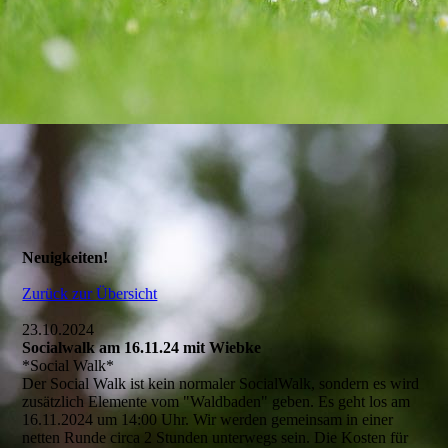
Neuigkeiten!
Zurück zur Übersicht
23.10.2024
Socialwalk am 16.11.24 mit Wiebke
*Social Walk*
Der Social Walk ist kein normaler SocialWalk, sondern es wird
zusätzlich Elemente vom "Waldbaden" geben. Es geht los am
16.11.2024 um 14:00 Uhr. Wir werden gemeinsam in einer
netten Runde circa 2 Stunden unterwegs sein. Die Kosten für