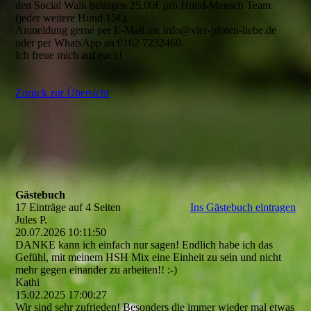
den Social Walk betragen 25,00€ pro Hund-Mensch Team
(jeder weitere Hund 15€).
Anmeldung gerne per E-Mail an: info@vier-pfoten-liebe.de
oder per WhatsApp an 0162 7232460.
Ich freue mich auf euch!
Zurück zur Übersicht
Gästebuch
17 Einträge auf 4 Seiten
Ins Gästebuch eintragen
Jules P.
20.07.2026
10:11:50
DANKE kann ich einfach nur sagen! Endlich habe ich das
Gefühl, mit meinem HSH Mix eine Einheit zu sein und nicht
mehr gegen einander zu arbeiten!! :-)
Kathi
15.02.2025
17:00:27
Wir sind sehr zufrieden! Besonders die immer wieder mal etwas