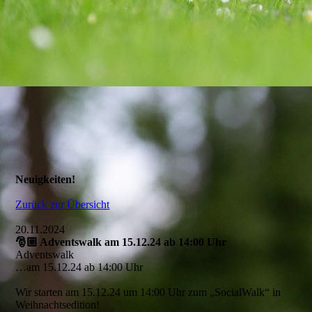
Neuigkeiten!
Zurück zur Übersicht
20.11.2024
🎅🏼 Adventswalk am 15.12.24 ab 14:00 Uhr
Adventswalk
…am 15.12.24 ab 14:00 Uhr
Wir starten am 15.12.24 um 14:00 Uhr zum „SocialWalk“ in
Weihnachtsedition!