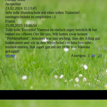
Jacqueline
23.02.2024
11:13:45
Sehr tolle Hundeschule mit einer tollen Trainerin!
uneingeschränkt zu empfehlen :-)
Franzi
25.09.2023
13:16:54
Tolle tolle Trainerin! Vanessa ist einfach super herzlich & hat
immer ein offenes Ohr für uns. Wir hatten zwar keinen
"ProblemHund",­ trotzdem war uns wichtig, dass der Alltag gut
funktioniert und wir in den Wirbelwind ein bisschen ruhe
reinbekommen. Hat super gut mit der Hilfe von Vanessa
geklappt!
Weiter
Anzeigen: 5
10
20