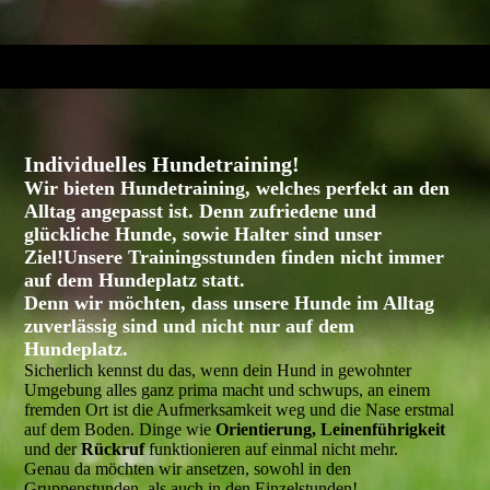
Individuelles Hundetraining!
Wir bieten Hundetraining, welches perfekt an den
Alltag angepasst ist.
Denn zufriedene und
glückliche Hunde, sowie Halter sind unser
Ziel!
Unsere Trainingsstunden finden nicht immer
auf dem Hundeplatz statt.
Denn wir möchten, dass unsere Hunde im
Alltag
zuverlässig sind und nicht nur auf dem
Hundeplatz
.
Sicherlich kennst du das, wenn dein Hund in gewohnter
Umgebung alles ganz prima macht und schwups, an einem
fremden Ort ist die Aufmerksamkeit weg und die Nase erstmal
auf dem Boden. Dinge wie
Orientierung, Leinenführigkeit
und der
Rückruf
funktionieren auf einmal nicht mehr.
Genau da möchten wir ansetzen, sowohl in den
Gruppenstunden, als auch in den Einzelstunden!