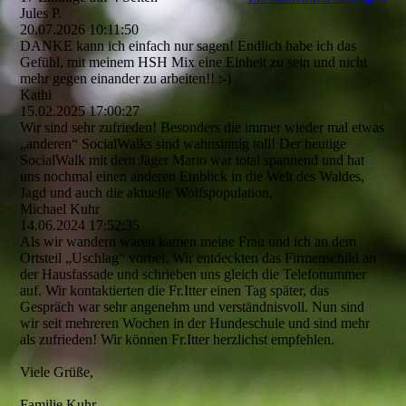
Jules P.
20.07.2026
10:11:50
DANKE kann ich einfach nur sagen! Endlich habe ich das
Gefühl, mit meinem HSH Mix eine Einheit zu sein und nicht
mehr gegen einander zu arbeiten!! :-)
Kathi
15.02.2025
17:00:27
Wir sind sehr zufrieden! Besonders die immer wieder mal etwas
„anderen“ SocialWalks sind wahnsinnig toll! Der heutige
SocialWalk mit dem Jäger Mario war total spannend und hat
uns nochmal einen anderen Einblick in die Welt des Waldes,
Jagd und auch die aktuelle Wolfspopulation.
Michael Kuhr
14.06.2024
17:52:35
Als wir wandern waren kamen meine Frau und ich an dem
Ortsteil „Uschlag“ vorbei. Wir entdeckten das Firmenschild an
der Hausfassade und schrieben uns gleich die Telefonummer
auf. Wir kontaktierten die Fr.Itter einen Tag später, das
Gespräch war sehr angenehm und verständnisvoll. Nun sind
wir seit mehreren Wochen in der Hundeschule und sind mehr
als zufrieden! Wir können Fr.Itter herzlichst empfehlen.
Viele Grüße,
Familie Kuhr