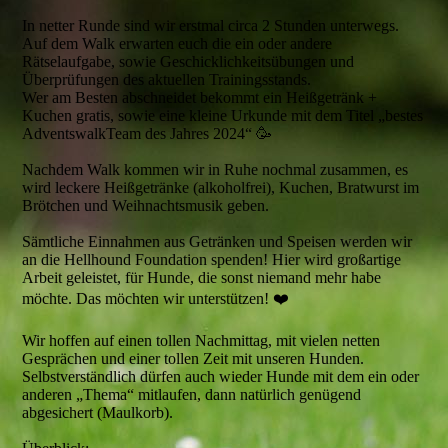
In netter Runde sind wir erstmal circa 2 Stunden unterwegs.
Auf dem Walk erwarten euch die ein oder andere
Rätselaufgabe, sowie Geschicklichkeitsübungen und
Überprüfungen des aktuellen Trainingsstands.
Wer am Besten abschneidet bekommt ein Heißgetränk +
Kuchen gratis, sowie eine kleine Urkunde mit dem Titel „bestes
AdventswalkTeam des Jahres 2024“ 🥳
Nachdem Walk kommen wir in Ruhe nochmal zusammen, es
wird leckere Heißgetränke (alkoholfrei), Kuchen, Bratwurst im
Brötchen und Weihnachtsmusik geben.
Sämtliche Einnahmen aus Getränken und Speisen werden wir
an die Hellhound Foundation spenden! Hier wird großartige
Arbeit geleistet, für Hunde, die sonst niemand mehr habe
möchte. Das möchten wir unterstützen! ❤️
Wir hoffen auf einen tollen Nachmittag, mit vielen netten
Gesprächen und einer tollen Zeit mit unseren Hunden.
Selbstverständlich dürfen auch wieder Hunde mit dem ein oder
anderen „Thema“ mitlaufen, dann natürlich genügend
abgesichert (Maulkorb).