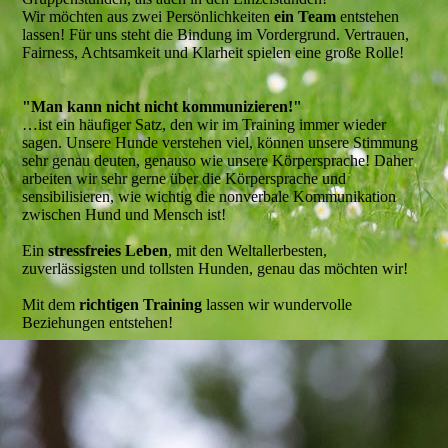
Wir möchten aus zwei Persönlichkeiten
ein Team
entstehen
lassen! Für uns steht die Bindung im Vordergrund. Vertrauen,
Fairness, Achtsamkeit und Klarheit spielen eine große Rolle!
"Man kann nicht nicht kommunizieren!"
…ist ein häufiger Satz, den wir im Training immer wieder
sagen. Unsere Hunde verstehen viel, können unsere Stimmung
sehr genau deuten, genauso wie unsere Körpersprache! Daher
arbeiten wir sehr gerne über die Körpersprache und
sensibilisieren, wie wichtig die nonverbale Kommunikation
zwischen Hund und Mensch ist!
Ein
stressfreies Leben
, mit den Weltallerbesten,
zuverlässigsten und tollsten Hunden, genau das möchten wir!
Mit dem
richtigen Training
lassen wir wundervolle
Beziehungen entstehen!