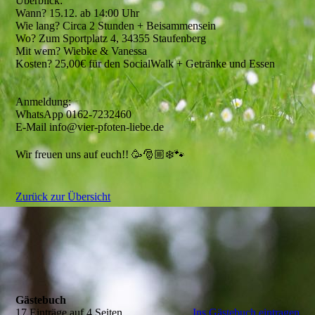
Überblick:
Wann? 15.12. ab 14:00 Uhr
Wie lang? Circa 2 Stunden + Beisammensein
Wo? Zum Sportplatz 4, 34355 Staufenberg
Mit wem? Wiebke & Vanessa
Kosten? 25,00€ für den SocialWalk + Getränke und Essen
Anmeldung:
WhatsApp 0162-7232460
E-Mail info@vier-pfoten-liebe.de
Wir freuen uns auf euch!! 🥳🎅🏼❄️🐾
Zurück zur Übersicht
Gästebuch
17 Einträge auf 4 Seiten
Ins Gästebuch eintragen